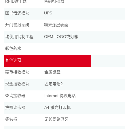
RFID读卡器
条码扫描器
图书借还模块
UPS
开门警报系统
粉末涂层表面
均使用钢制工程
OEM LOGO或灯箱
彩色药水
其他选项
硬币接收模块
金属键盘
现金接收模块
固定电话2
查询接收器
Internet 协议电话
护照读卡器
A4 激光打印机
签名板
无线网络蓝牙